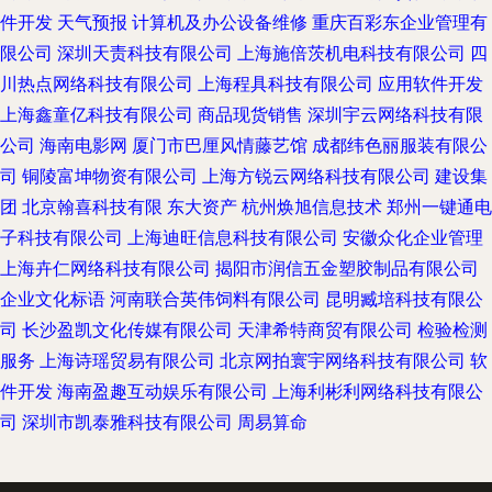
件开发
天气预报
计算机及办公设备维修
重庆百彩东企业管理有
限公司
深圳天责科技有限公司
上海施倍茨机电科技有限公司
四
川热点网络科技有限公司
上海程具科技有限公司
应用软件开发
上海鑫童亿科技有限公司
商品现货销售
深圳宇云网络科技有限
公司
海南电影网
厦门市巴厘风情藤艺馆
成都纬色丽服装有限公
司
铜陵富坤物资有限公司
上海方锐云网络科技有限公司
建设集
团
北京翰喜科技有限
东大资产
杭州焕旭信息技术
郑州一键通电
子科技有限公司
上海迪旺信息科技有限公司
安徽众化企业管理
上海卉仁网络科技有限公司
揭阳市润信五金塑胶制品有限公司
企业文化标语
河南联合英伟饲料有限公司
昆明臧培科技有限公
司
长沙盈凯文化传媒有限公司
天津希特商贸有限公司
检验检测
服务
上海诗瑶贸易有限公司
北京网拍寰宇网络科技有限公司
软
件开发
海南盈趣互动娱乐有限公司
上海利彬利网络科技有限公
司
深圳市凯泰雅科技有限公司
周易算命