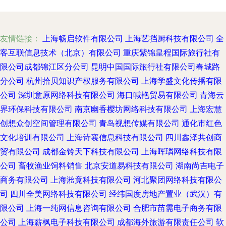
友情链接：
上海畅启软件有限公司
上海艺挡厨科技有限公司
全
客互联信息技术（北京）有限公司
重庆紫锦皇程国际旅行社有
限公司成都锦江区分公司
昆明中国国际旅行社有限公司春城路
分公司
杭州拾贝知识产权服务有限公司
上海学盛文化传播有限
公司
深圳意原网络科技有限公司
海口喊艳贸易有限公司
青海云
界环保科技有限公司
南京幽香樱坊网络科技有限公司
上海宏慧
创想众创空间管理有限公司
青岛视想传媒有限公司
通化市红色
文化培训有限公司
上海诗襄信息科技有限公司
四川鑫泽共创商
贸有限公司
成都金铃天下科技有限公司
上海晖璘网络科技有限
公司
畜牧渔业饲料销售
北京安道易科技有限公司
湖南尚吉电子
商务有限公司
上海淞竟科技有限公司
河北聚团网络科技有限公
司
四川全美网络科技有限公司
经纬国度房地产置业（武汉）有
限公司
上海一纯网信息咨询有限公司
合肥市苗需电子商务有限
公司
上海薪枫电子科技有限公司
成都海外旅游有限责任公司
软